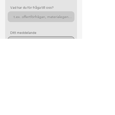
Vad har du för fråga till oss?
Ditt meddelande
Skicka