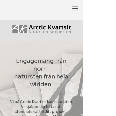
Engagemang från
norr -
natursten från hela
världen
Vi på Arctic Kvartsit kan natursten.
Vi hjälper dig hitta rätt
stenmaterial till ditt projekt -