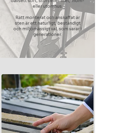
oavsett sort, stort eller litet, inom-
eller utomhus.
Rätt monterat och anskaffat är
sten är ett naturligt, beständigt
och miljömässigt val, som varar i
generationer.