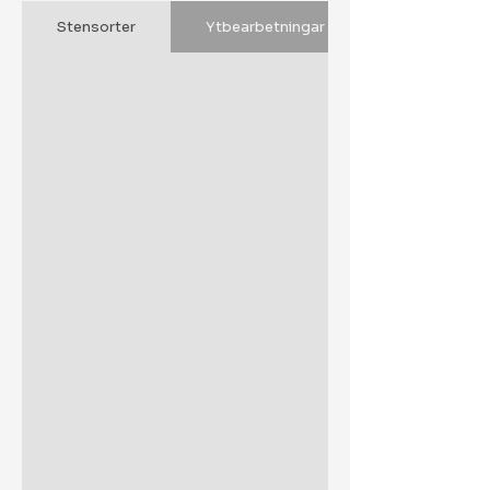
Stensorter
Ytbearbetningar