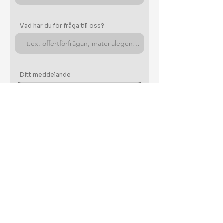
Vad har du för fråga till oss?
Ditt meddelande
Skicka