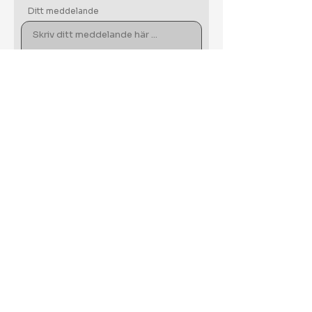
Ditt meddelande
Skicka
Arctic Kvartsit AB
Kyrkogatan 8C
931 34 Skellefteå