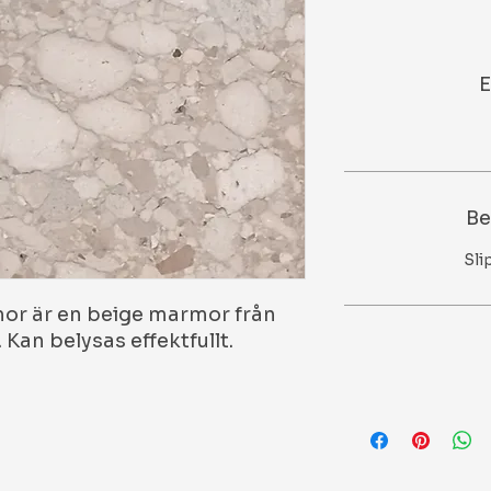
E
Be
Sli
or är en beige marmor från
 Kan belysas effektfullt.