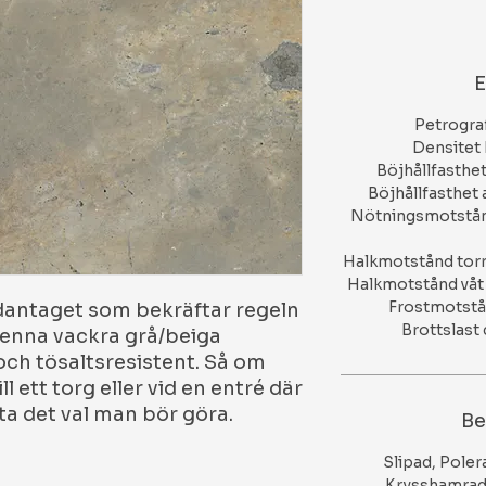
E
Petrograf
Densitet
Böjhållfasthe
Böjhållfasthet 
Nötningsmotstån
Halkmotstånd torr
Halkmotstånd våt 
Frostmotstå
dantaget som bekräftar regeln
Brottslas
 Denna vackra grå/beiga
och tösaltsresistent. Så om
l ett torg eller vid en entré där
ta det val man bör göra.
Be
Slipad, Poler
Krysshamrad,