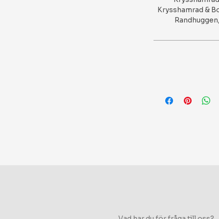
Krysshamrad & Bo
Randhuggen, 
Vad har du för fråga till oss?