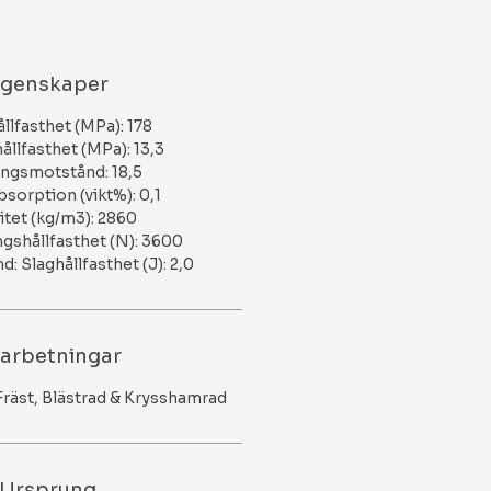
genskaper
̊llfasthet (MPa): 178
ållfasthet (MPa): 13,3
ingsmotstånd: 18,5
sorption (vikt%): 0,1
tet (kg/m3): 2860
ngshållfasthet (N): 3600
: Slaghållfasthet (J): 2,0
arbetningar
 Fräst, Blästrad & Krysshamrad
Ursprung