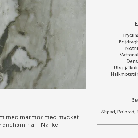
E
Tryckha
Böjdragh
Nötn
Vattenab
Densi
Utspjälkni
Halkmotstånd
Be
Slipad, Polerad,
arm med marmor med mycket
Glanshammar i Närke.