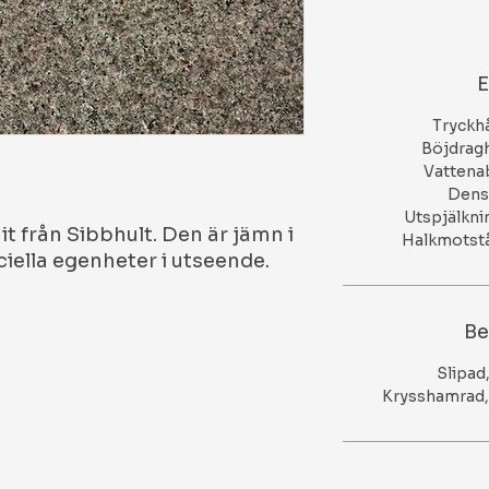
E
Tryckha
Böjdragh
Vattenab
Densi
Utspjälkni
it från Sibbhult. Den är jämn i
Halkmotstån
iella egenheter i utseende.
Be
Slipad
Krysshamrad, 