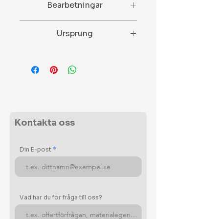
Bearbetningar
Densitet EN 1936 – 2700 kg/m3
Böjhållfasthet medel EN 12372 –
Slipad och polerad.
11,3 Mpa
Ursprung
Vattenabsorption EN 13755 –
0,4%
Italien
Kontakta oss
Din E-post
Vad har du för fråga till oss?