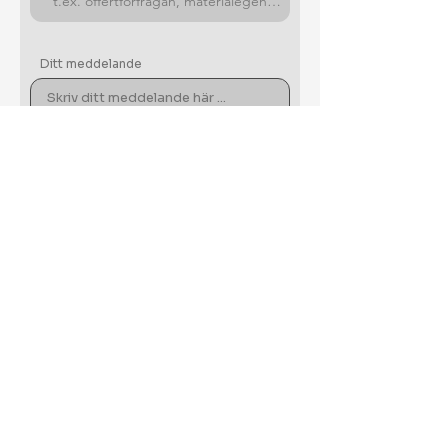
Ditt meddelande
Skicka
Arctic Kvartsit AB
Kyrkogatan 8C
931 34 Skellefteå