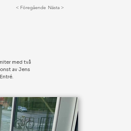
< Föregående
Nästa >
aniter med två
konst av Jens
Entré.