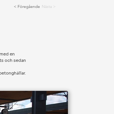
< Föregående
Nästa >
n med en
ats och sedan
 betonghällar.