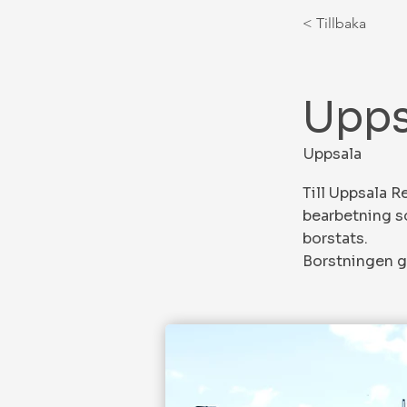
< Tillbaka
Upps
Uppsala
Till Uppsala R
bearbetning s
borstats.
Borstningen ge